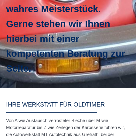
wahres Meisterstück.
Gerne stehen wir Ihnen
hierbei mit einer
kompetenten Beratung zur
Seite.
IHRE WERKSTATT FÜR OLDTIMER
Von A wie Austausch verrosteter Bleche über M wie
Motorreparatur bis Z wie Zerlegen der Karosserie führen wir,
die Autowerkstatt MT Autotechnik aus Grefrath, bei der