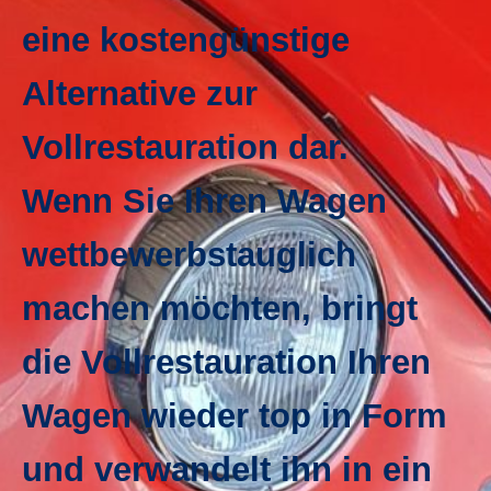
eine kostengünstige
Alternative zur
Vollrestauration dar.
Wenn Sie Ihren Wagen
wettbewerbstauglich
machen möchten, bringt
die Vollrestauration Ihren
Wagen wieder top in Form
und verwandelt ihn in ein